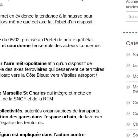
Abonne
).
article
Email
met en évidence la tendance à la hausse pour
lors même que cet axe fait l’objet d’un dispositif
 du 05/02, précisé au Préfet de police qu'il était
Caté
" et coordonne
l'ensemble des acteurs concernés
So
r l'aire métropolitaine
afin qu'un dispositif de
Le
ble des axes ferroviaires qui desservent ce territoires
otat; vers la Côte Bleue; vers Vitrolles aéroport /
Mo
Mo
Ré
e Marseille St Charles
qui intègre et mette en
, de la SNCF et de la RTM
Co
ollectivités
, autorités organisatrices de transports,
Cu
tion des gares dans l'espace urbain,
de favoriser
égalité des territoires.
Ch
égion est impliquée dans l'action contre
So