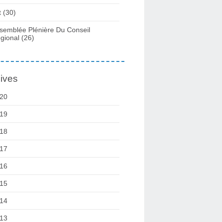
t
(30)
semblée Plénière Du Conseil
gional
(26)
ives
20
19
18
17
16
15
14
13