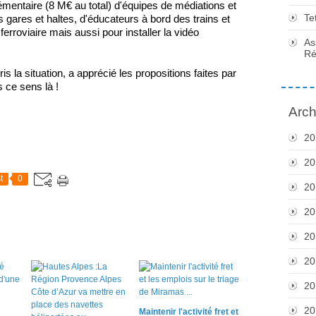
entaire (8 M€ au total) d'équipes de médiations et
Te
gares et haltes, d'éducateurs à bord des trains et
ferroviaire mais aussi pour installer la vidéo
As
Ré
is la situation, a apprécié les propositions faites par
s ce sens là !
Arch
20
20
t
0
20
20
20
20
20
20
Maintenir l'activité fret et