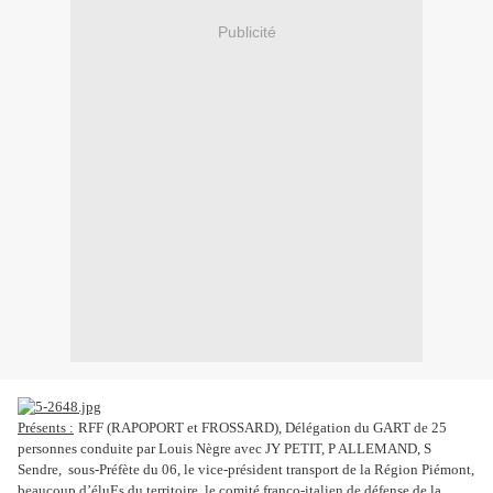
Publicité
Présents :
RFF (RAPOPORT et FROSSARD), Délégation du GART de 25
personnes conduite par Louis Nègre avec JY PETIT, P ALLEMAND, S
Sendre,
sous-Préfète du 06, le vice-président transport de la Région Piémont,
beaucoup d’éluEs du territoire, le comité franco-italien de défense de la