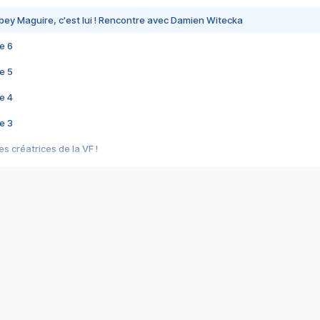
bey Maguire, c'est lui ! Rencontre avec Damien Witecka
e 6
e 5
e 4
e 3
s créatrices de la VF !
e 2
e 1
e Mektoub My Love arrive enfin ! Rencontre avec Shaïn Boumedine et Sal
i : après Toni en famille
elle réalise le bouleversant Dites lui que je l'aime
ais ! Rencontre autour de Vie privée de Rebecca Zlotowski