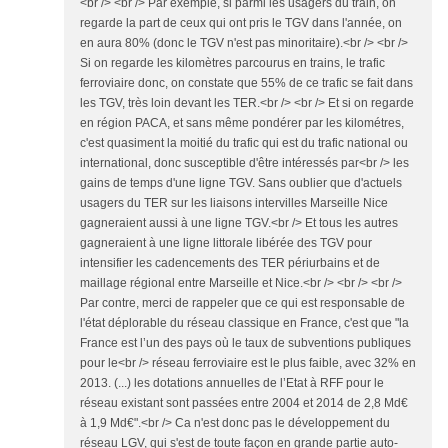
<br /> <br /> Par exemple, si parmi les usagers du train, on
regarde la part de ceux qui ont pris le TGV dans l'année, on
en aura 80% (donc le TGV n'est pas minoritaire).<br /> <br />
Si on regarde les kilomètres parcourus en trains, le trafic
ferroviaire donc, on constate que 55% de ce trafic se fait dans
les TGV, très loin devant les TER.<br /> <br /> Et si on regarde
en région PACA, et sans même pondérer par les kilométres,
c'est quasiment la moitié du trafic qui est du trafic national ou
international, donc susceptible d'être intéressés par<br /> les
gains de temps d'une ligne TGV. Sans oublier que d'actuels
usagers du TER sur les liaisons intervilles Marseille Nice
gagneraient aussi à une ligne TGV.<br /> Et tous les autres
gagneraient à une ligne littorale libérée des TGV pour
intensifier les cadencements des TER périurbains et de
maillage régional entre Marseille et Nice.<br /> <br /> <br />
Par contre, merci de rappeler que ce qui est responsable de
l'état déplorable du réseau classique en France, c'est que "la
France est l’un des pays où le taux de subventions publiques
pour le<br /> réseau ferroviaire est le plus faible, avec 32% en
2013. (...) les dotations annuelles de l’Etat à RFF pour le
réseau existant sont passées entre 2004 et 2014 de 2,8 Md€
à 1,9 Md€".<br /> Ca n'est donc pas le développement du
réseau LGV, qui s'est de toute façon en grande partie auto-