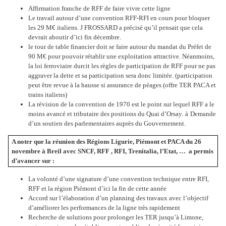
Affirmation franche de RFF de faire vivre cette ligne
Le travail autour d’une convention RFF-RFI en cours pour bloquer
les 29 M€ italiens. J FROSSARD a précisé qu’il pensait que cela
devrait aboutir d’ici fin décembre.
le tour de table financier doit se faire autour du mandat du Préfet de
90 M€ pour pouvoir rétablir une exploitation attractive. Néanmoins,
la loi ferroviaire durcit les règles de participation de RFF pour ne pas
aggraver la dette et sa participation sera donc limitée. (participation
peut être revue à la hausse si assurance de péages (offre TER PACA et
trains italiens)
La révision de la convention de 1970 est le point sur lequel RFF a le
moins avancé et tributaire des positions du Quai d’Orsay.
à
Demande
d’un soutien des parlementaires auprès du Gouvernement.
A noter que la réunion des Régions Ligurie, Piémont et PACA du 26
novembre à Breil avec SNCF, RFF , RFI, Trenitalia, l’Etat, …
a permis
d’avancer sur :
La volonté d’une signature d’une convention technique entre RFI,
RFF et la région Piémont d’ici la fin de cette année
Accord sur l’élaboration d’un planning des travaux avec l’objectif
d’améliorer les performances de la ligne très rapidement
Recherche de solutions pour prolonger les TER jusqu’à Limone,