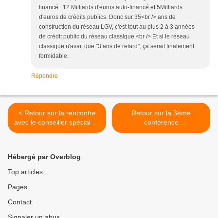
financé : 12 Milliards d'euros auto-financé et 5Milliards
d'euros de crédits publics. Donc sur 35<br /> ans de
construction du réseau LGV, c'est tout au plus 2 à 3 années
de crédit public du réseau classique.<br /> Et si le réseau
classique n'avait que "3 ans de retard", ça serait finalement
formidable.
Répondre
< Retour sur la rencontre
Retour sur la 3ème
avec le conseiller spécial du
conférence
Secrétaire d’Etat aux
environnementale des 27 et
transports à propos de
28/11 à Paris … >
l’Etoile de Veynes et de la
Hébergé par Overblog
ligne des Alpes …
Top articles
Pages
Contact
Signaler un abus