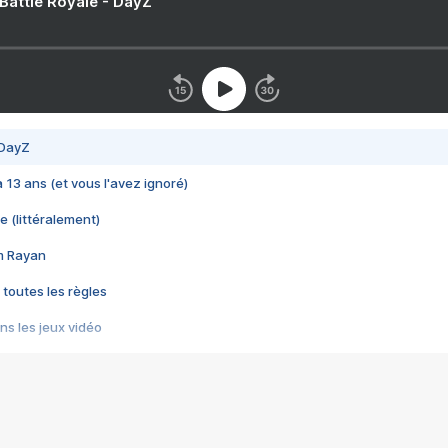
 Battle Royale - DayZ
 DayZ
 a 13 ans (et vous l'avez ignoré)
e (littéralement)
im Rayan
 toutes les règles
s les jeux vidéo
us choquant de Rockstar ? - Le scandale BULLY
e plus moche de Steam
du RÊVE tourne au CAUCHEMAR