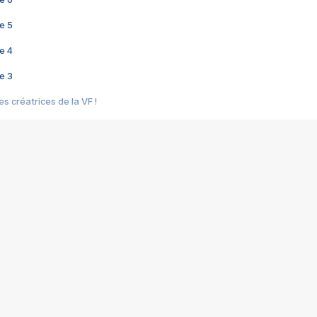
e 5
e 4
e 3
s créatrices de la VF !
e 2
e 1
e Mektoub My Love arrive enfin ! Rencontre avec Shaïn Boumedine et Sal
i : après Toni en famille
elle réalise le bouleversant Dites lui que je l'aime
ais ! Rencontre autour de Vie privée de Rebecca Zlotowski
 de Marguerite, Grave... Rencontre avec Ella Rumpf
 Les Rêveurs, un film intime sur la santé mentale