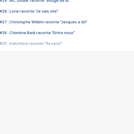
#29 : MC Solaar raconte "Bouge de là"
28 : Lorie raconte "Je vais vite"
#27 : Christophe Willem raconte "Jacques a dit"
#26 : Chimène Badi raconte "Entre nous"
#25 : Indochine raconte "3e sexe"
#24 : Zaho raconte "C'est chelou"
#23 : Patrick Bruel raconte "Au café des délices"
#22 : Kyo raconte "Le chemin"
#21 : Nolwenn Leroy raconte "Cassé"
#20 : Patrick Hernandez raconte "Born to be alive"
#19 : Lorie raconte "Près de moi"
#18 : Michael Jones raconte "A nos actes manqués" (avec Jean-Jacque
#17 : Khaled raconte "Aïcha"