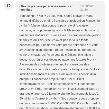
O
offre de prêt aux personnes sérieux et
18/10/2020
honnêtes
21:46
Bonjour,<br /> <br /> Je suis Mme Quéré Nolwenn Marie,
femme d'affaires d'origine française et résidant en France.<br
/> <br /> Afin de lutter contre la pauvreté et l'exclusion
bancaire, je propose en ligne:<br /> Êtes-vous un homme ou
une femme d'affaires? Si vous avez des problèmes de gestion
financière ou si vous ne les avez pas<br /> les fonds
nécessaires pour démarrer votre propre entreprise? Si vous
avez besoin d'un prêt pour régler des dettes ou rembourser
votre<br /> factures? Votre cote de crédit est-elle faible et
devez-vous régler vos dettes ou payer vos factures?<br />
Avez-vous des problèmes de crédit et avez-vous des
difficultés à obtenir des prêts auprès de banques ou d'autres
institutions financières?<br /> Alors avez-vous besoin d'un
prêt pour financer vos projets?<br /> <br /> -Prêts
commerciaux<br /> -Prêts personnels<br /> -Financer des
prêts<br /> -Prêts immobiliers<br /> - Investissement dans de
grandes entreprises à la recherche de financements jusqu'à
50 millions d'euros<br /> <br /> Nous pouvons vous proposer
un prix compris entre 20000 € et 80000000 € à un taux réduit
de 0,80%<br /> <br /> Le taux d'intérêt du prêt est de 0,80% à