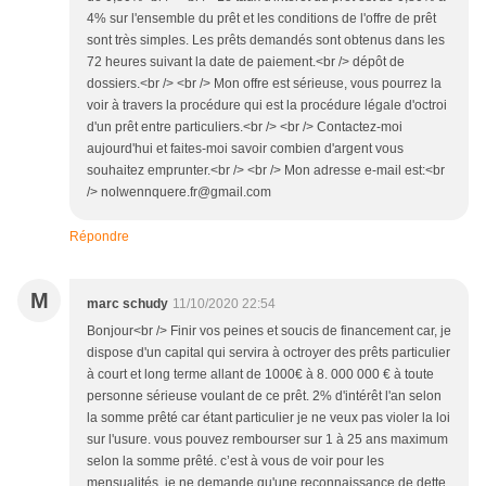
4% sur l'ensemble du prêt et les conditions de l'offre de prêt
sont très simples. Les prêts demandés sont obtenus dans les
72 heures suivant la date de paiement.<br /> dépôt de
dossiers.<br /> <br /> Mon offre est sérieuse, vous pourrez la
voir à travers la procédure qui est la procédure légale d'octroi
d'un prêt entre particuliers.<br /> <br /> Contactez-moi
aujourd'hui et faites-moi savoir combien d'argent vous
souhaitez emprunter.<br /> <br /> Mon adresse e-mail est:<br
/> nolwennquere.fr@gmail.com
Répondre
M
marc schudy
11/10/2020 22:54
Bonjour<br /> Finir vos peines et soucis de financement car, je
dispose d'un capital qui servira à octroyer des prêts particulier
à court et long terme allant de 1000€ à 8. 000 000 € à toute
personne sérieuse voulant de ce prêt. 2% d'intérêt l'an selon
la somme prêté car étant particulier je ne veux pas violer la loi
sur l'usure. vous pouvez rembourser sur 1 à 25 ans maximum
selon la somme prêté. c’est à vous de voir pour les
mensualités. je ne demande qu'une reconnaissance de dette