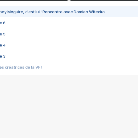
bey Maguire, c'est lui ! Rencontre avec Damien Witecka
e 6
e 5
e 4
e 3
s créatrices de la VF !
e 2
e 1
e Mektoub My Love arrive enfin ! Rencontre avec Shaïn Boumedine et Sal
i : après Toni en famille
elle réalise le bouleversant Dites lui que je l'aime
ais ! Rencontre autour de Vie privée de Rebecca Zlotowski