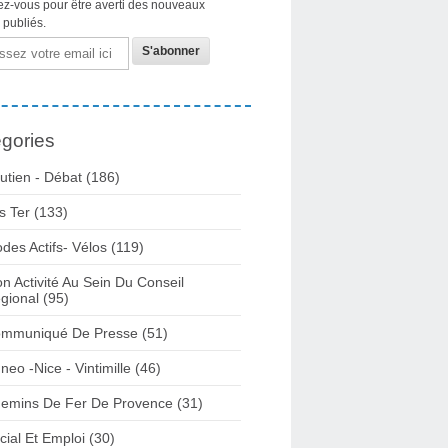
z-vous pour être averti des nouveaux
s publiés.
gories
utien - Débat
(186)
s Ter
(133)
des Actifs- Vélos
(119)
n Activité Au Sein Du Conseil
gional
(95)
mmuniqué De Presse
(51)
neo -nice - Vintimille
(46)
emins De Fer De Provence
(31)
cial Et Emploi
(30)