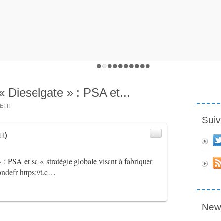
Dieselgate » : PSA et...
PETIT
Suiv
it
)
 : PSA et sa « stratégie globale visant à fabriquer
ndefr
https://t.c…
News