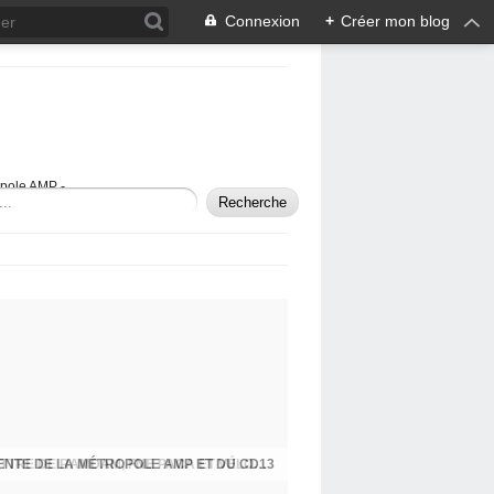
Connexion
+
Créer mon blog
opole AMP -
ENTE DE LA MÉTROPOLE AMP ET DU CD13
APRÈS LA DÉAMBULATION CYCLABLE, LETTRE DE RAMDAM, FNE PACA ET VÉLOS EN VILLE À MONSIEUR LE PRÉFET DE POLICE ...