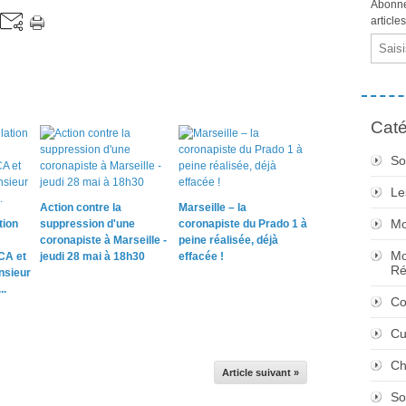
Abonne
article
Email
Caté
So
Le
Action contre la
Marseille – la
Mo
tion
suppression d'une
coronapiste du Prado 1 à
coronapiste à Marseille -
peine réalisée, déjà
Mo
A et
jeudi 28 mai à 18h30
effacée !
Ré
nsieur
..
Co
Cu
Ch
Article suivant »
So