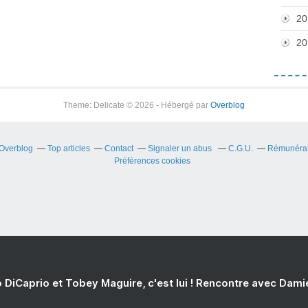
20
20
Theme: Delicate © 2026 - Hébergé par
Overblog
 Overblog
Top articles
Contact
Signaler un abus
C.G.U.
Rémunérati
Préférences cookies
 DiCaprio et Tobey Maguire, c'est lui ! Rencontre avec Dam