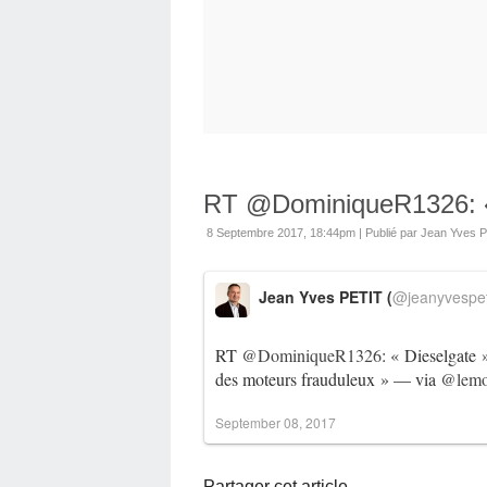
RT @DominiqueR1326: « 
8 Septembre 2017, 18:44pm
|
Publié par Jean Yves 
Jean Yves PETIT (
@jeanyvespet
RT
@DominiqueR1326
: « Dieselgate »
des moteurs frauduleux » — via
@lemo
September 08, 2017
Partager cet article