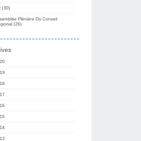
t
(30)
semblée Plénière Du Conseil
gional
(26)
ives
20
19
18
17
16
15
14
13