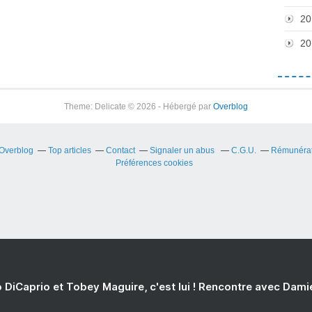
20
20
Theme: Delicate © 2026 - Hébergé par
Overblog
 Overblog
Top articles
Contact
Signaler un abus
C.G.U.
Rémunérati
Préférences cookies
 DiCaprio et Tobey Maguire, c'est lui ! Rencontre avec Dam