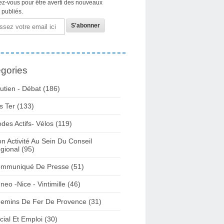
z-vous pour être averti des nouveaux
s publiés.
gories
utien - Débat
(186)
s Ter
(133)
des Actifs- Vélos
(119)
n Activité Au Sein Du Conseil
gional
(95)
mmuniqué De Presse
(51)
neo -nice - Vintimille
(46)
emins De Fer De Provence
(31)
cial Et Emploi
(30)