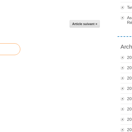
Te
As
Ré
Article suivant »
Arch
20
20
20
20
20
20
20
20