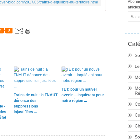
Abonne
.over-blog.com/2017/05/trains-d-equilibre-du-territoire.html
article
Email
t
0
Caté
So
Le
Mo
Mo
TET: pour un nouvel
Ré
Trains de nuit : la FNAUT
avenir ... inquiétant pour
dénonce des
notre région ...
Co
e -
suppressions
 des
injustifiées ...
Cu
éfet
Ch
So