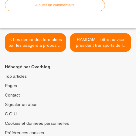
Ajouter un commentaire
< Les demandes formulées
RAMDAM - lettre au vice
par les usagers à propos du
président transports de la
futur contrat des services
Métropole AMP relative à
ferroviaires regionaux ...
l'agenda métropolitain de la
mobilité ... >
Hébergé par Overblog
Top articles
Pages
Contact
Signaler un abus
C.G.U.
Cookies et données personnelles
Préférences cookies