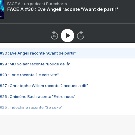
FACE A - un podcast Purecharts
FACE A #30 : Eve Angeli raconte "Avant de partir"
#30 : Eve Angeli raconte "Avant de partir"
#29 : MC Solaar raconte "Bouge de là"
28 : Lorie raconte "Je vais vite"
#27 : Christophe Willem raconte "Jacques a dit"
#26 : Chimène Badi raconte "Entre nous"
#25 : Indochine raconte "3e sexe"
#24 : Zaho raconte "C'est chelou"
#23 : Patrick Bruel raconte "Au café des délices"